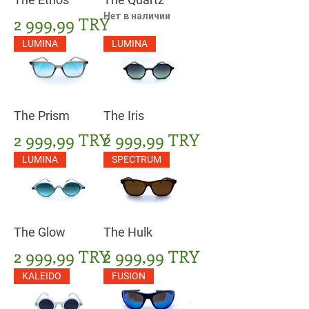
Нет в наличии
Цена
2 999,99 TRY
LUMINA
LUMINA
The Prism
The Iris
Цена
Цена
2 999,99 TRY
2 999,99 TRY
LUMINA
SPECTRUM
The Glow
The Hulk
Цена
Цена
2 999,99 TRY
2 999,99 TRY
KALEIDO
FUSION