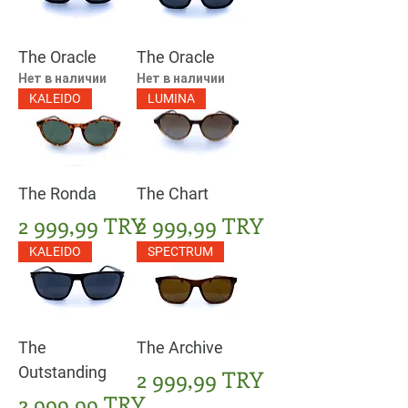
The Oracle
The Oracle
Нет в наличии
Нет в наличии
KALEIDO
LUMINA
The Ronda
The Chart
Цена
Цена
2 999,99 TRY
2 999,99 TRY
KALEIDO
SPECTRUM
The
The Archive
Outstanding
Цена
2 999,99 TRY
Цена
2 999,99 TRY