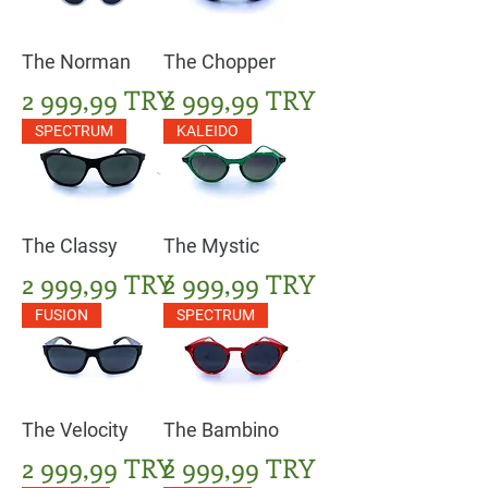
The Norman
The Chopper
Цена
Цена
2 999,99 TRY
2 999,99 TRY
SPECTRUM
KALEIDO
The Classy
The Mystic
Цена
Цена
2 999,99 TRY
2 999,99 TRY
FUSION
SPECTRUM
The Velocity
The Bambino
Цена
Цена
2 999,99 TRY
2 999,99 TRY