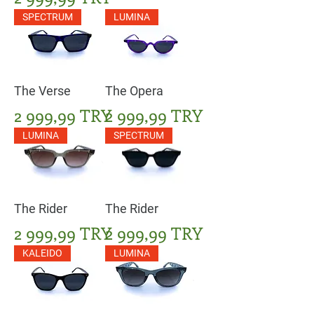
SPECTRUM
LUMINA
The Verse
The Opera
Цена
Цена
2 999,99 TRY
2 999,99 TRY
LUMINA
SPECTRUM
The Rider
The Rider
Цена
Цена
2 999,99 TRY
2 999,99 TRY
KALEIDO
LUMINA