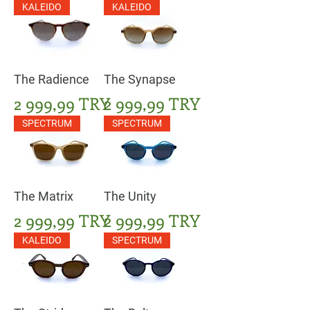
KALEIDO
KALEIDO
The Radience
The Synapse
Цена
Цена
2 999,99 TRY
2 999,99 TRY
SPECTRUM
SPECTRUM
The Matrix
The Unity
Цена
Цена
2 999,99 TRY
2 999,99 TRY
KALEIDO
SPECTRUM