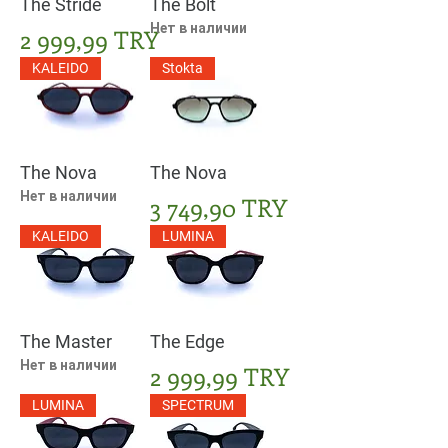
The Stride
The Bolt
Нет в наличии
Цена
2 999,99 TRY
KALEIDO
Stokta
The Nova
The Nova
Нет в наличии
Цена
3 749,90 TRY
KALEIDO
LUMINA
The Master
The Edge
Нет в наличии
Цена
2 999,99 TRY
LUMINA
SPECTRUM