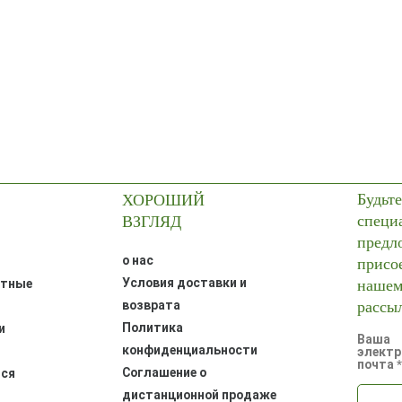
Будьте
ХОРОШИЙ
специ
ВЗГЛЯД
предл
присо
о нас
нашем
Условия доставки и
итные
рассы
возврата
Политика
и
Ваша
конфиденциальности
электр
почта
Соглашение о
тся
дистанционной продаже