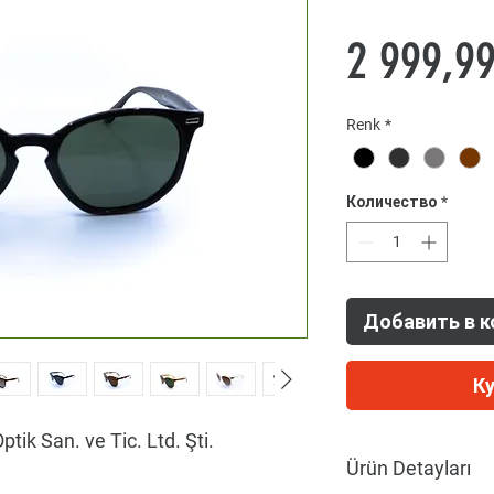
2 999,9
Renk
*
Количество
*
Добавить в к
К
ptik San. ve Tic. Ltd. Şti.
Ürün Detayları