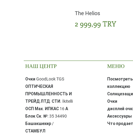
The Helios
Цена
2 999,99 TRY
НАШ ЦЕНТР
МЕНЮ
Очки GoodLook TGS
Посмотреть
ОПТИЧЕСКАЯ
коллекцию
ПРОМЫШЛЕННОСТЬ И
Солнцезащ
ТРЕЙД ЛТД. СТИ. ​İkitelli
Очки
ОСП Мах. ИПКАС 16 А
дисплей очк
Блок Ск. №: 35 ​34490
Аксессуары
Башакшехир /
Что продае
СТАМБУЛ