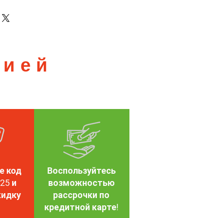
lüğü
TR90
zed
тией
mm
mm
, Polarize Film
е код
Воспользуйтесь
25 и
возможностью
кидку
рассрочки по
кредитной карте!