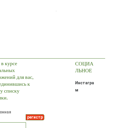
The Prism
Цена
2 999,99 TRY
 в курсе
СОЦИА
альных
ЛЬНОЕ
ожений для вас,
единившись к
Инстагра
у списку
м
лки.
онная
регистр