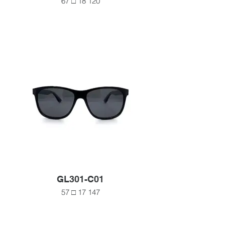
67 □ 18 120
GL301-C01
57 □ 17 147