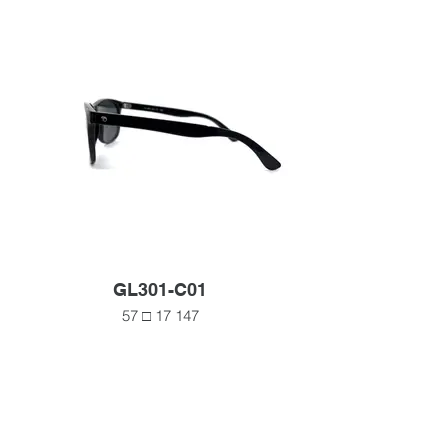
GL301-C01
57 □ 17 147