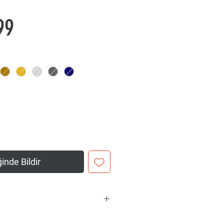
Fiyat
99
inde Bildir
lüğü