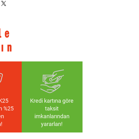
TR90
zed
le
mm
mm
pın
, Polarize Film
K25
Kredi kartına göre
an %25
taksit
en
imkanlarından
!
yararlan!