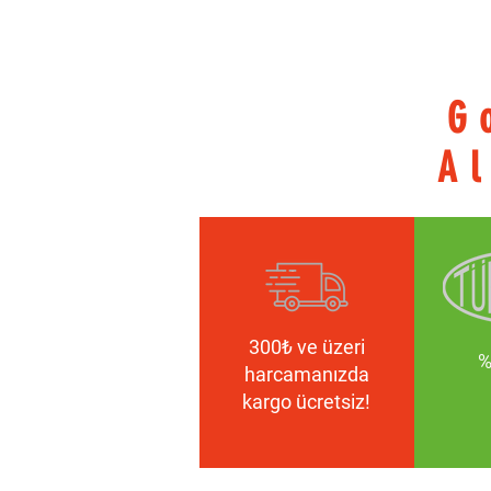
G
Al
300₺ ve üzeri
%
harcamanızda
kargo ücretsiz!