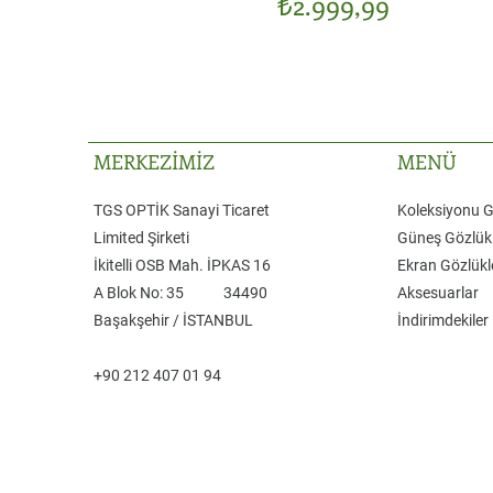
Fiyat
₺2.999,99
MERKEZİMİZ
MENÜ
TGS OPTİK Sanayi Ticaret
Koleksiyonu 
Limited Şirketi
Güneş Gözlükl
​İkitelli OSB Mah. İPKAS 16
Ekran Gözlükl
A Blok No: 35 ​34490
Aksesuarlar
Başakşehir / İSTANBUL
İndirimdekiler
+90 212 407 01 94