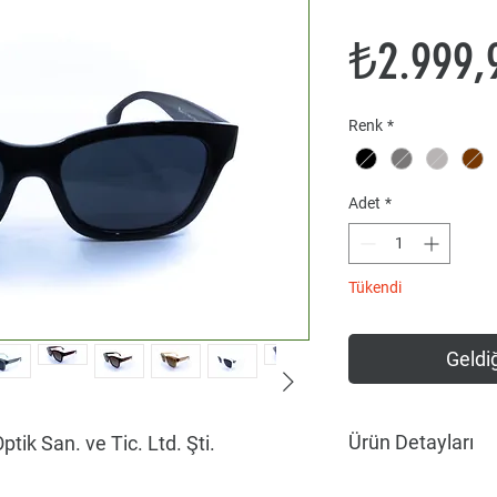
₺2.999,
Renk
*
Adet
*
Tükendi
Geldiğ
Ürün Detayları
ptik San. ve Tic. Ltd. Şti.
Kategori : Güneş Göz