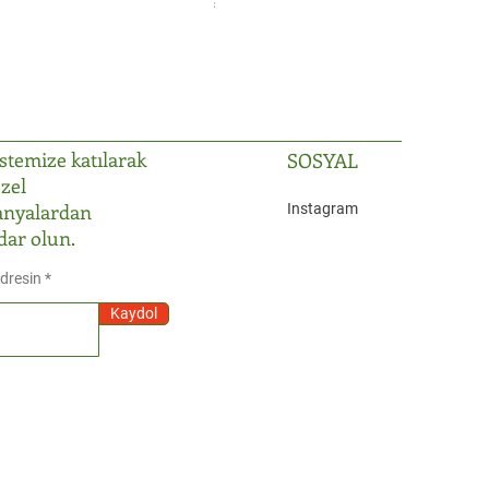
Fiyat
₺2.999,99
istemize katılarak
SOSYAL
zel
nyalardan
Instagram
dar olun.
Adresin
Kaydol