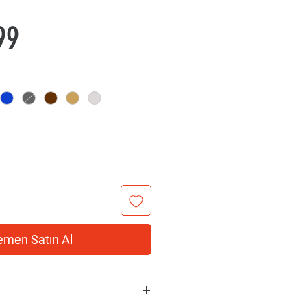
Fiyat
99
men Satın Al