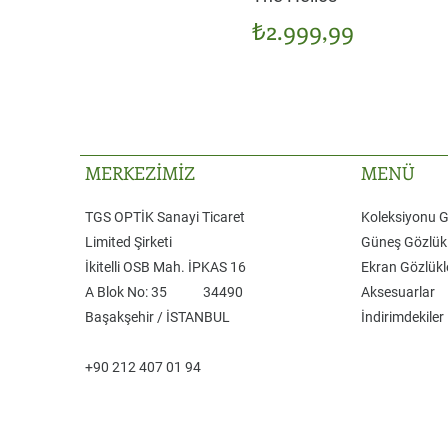
Fiyat
₺2.999,99
MERKEZİMİZ
MENÜ
TGS OPTİK Sanayi Ticaret
Koleksiyonu 
Limited Şirketi
Güneş Gözlükl
​İkitelli OSB Mah. İPKAS 16
Ekran Gözlükl
A Blok No: 35 ​34490
Aksesuarlar
Başakşehir / İSTANBUL
İndirimdekiler
+90 212 407 01 94