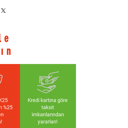
lüğü
TR90
zed
le
mm
mm
pın
, Polarize Film
K25
Kredi kartına göre
an %25
taksit
en
imkanlarından
!
yararlan!