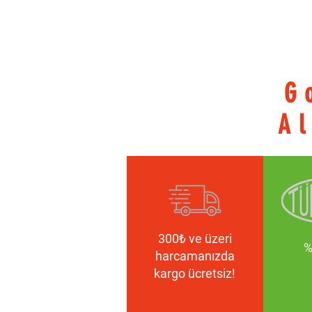
G
Al
300₺ ve üzeri
%
harcamanızda
kargo ücretsiz!