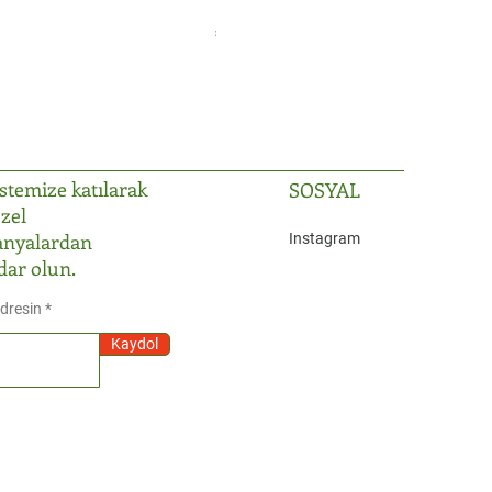
Fiyat
₺2.999,99
istemize katılarak
SOSYAL
zel
nyalardan
Instagram
dar olun.
Adresin
Kaydol