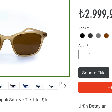
₺2.999,
Renk
*
Adet
*
Sepete Ekle
He
ptik San. ve Tic. Ltd. Şti.
Ürün Detayları