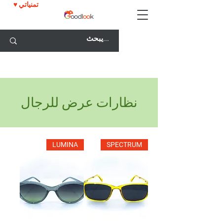
♥ تمنياتي
خصم 25٪ على جميع النظارات مع كود GOODLOOK25!
نظارات عرض للرجال
LUMINA
SPECTRUM