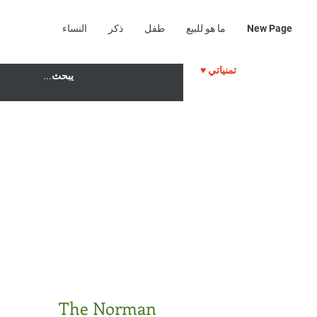
New Page
ما هو للبيع
طفل
ذكر
النساء
♥ تمنياتي
The Norman