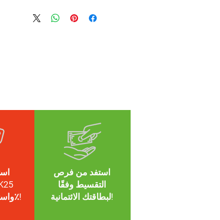
Kategori : Güneş Gözlüğü
Cinsiyet : Unisex
Çerçeve Tipi : Yuvarlak
Materyal : Grylamid TR90
Cam Tipi : Poly Carbonate Lenses
Cam Ölçüsü : 43mm
Burun Mesafesi : 18mm
Sap Uzunluğu : 145mm
Filtre Özelliği : UV400 Koruma
استفد من فرص
است
التقسيط وفقًا
K25
لبطاقتك الائتمانية!
واستمتع بخصم 25٪!