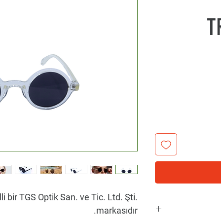
السعر
i bir TGS Optik San. ve Tic. Ltd. Şti.
markasıdır.