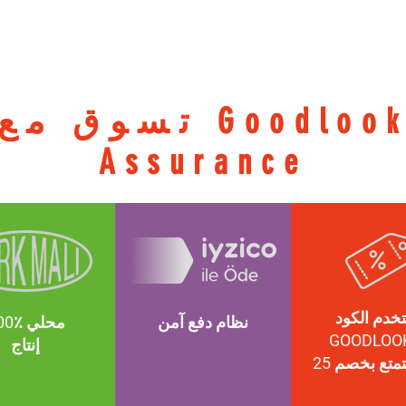
تسوق مع Goodlook
Assurance
خدم الكود
نظام دفع آمن
100٪ محلي
GOODLOO
إنتاج