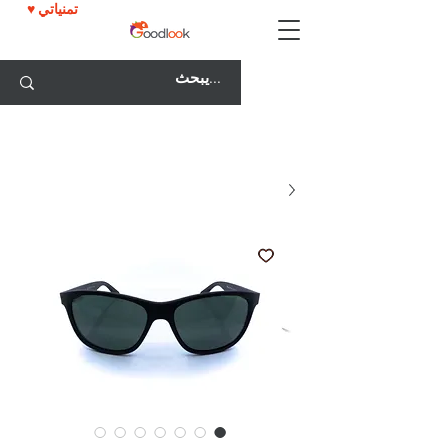
♥ تمنياتي
خصم 25٪ على جميع النظارات مع كود GOODLOOK25!