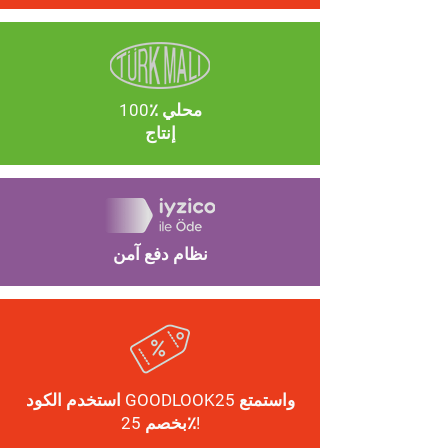
100٪ محلي
إنتاج
نظام دفع آمن
استخدم الكود GOODLOOK25 واستمتع
بخصم 25٪!