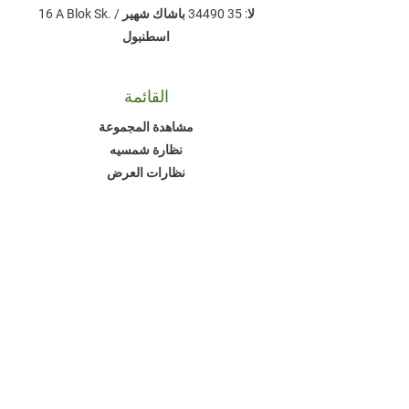
16 A Blok Sk. لا: 35 ​34490 باشاك شهير /
اسطنبول
القائمة
مشاهدة المجموعة
نظارة شمسيه
نظارات العرض
مُكَمِّلات
ما هو للبيع
جودلوك
معلومات عنا
شروط التسليم والإرجاع
سياسة الخصوصية
اتفاقية البيع عن بعد
أسئلة مكررة