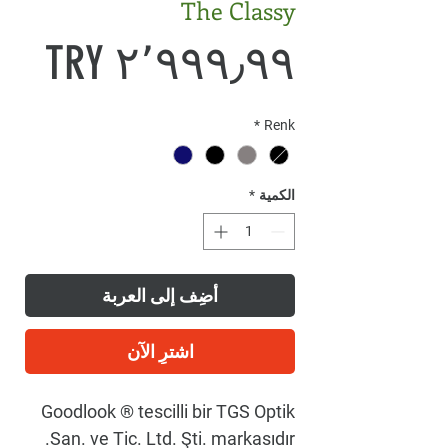
The Classy
ال
*
Renk
الكمية
*
أضِف إلى العربة
اشترِ الآن
Goodlook ® tescilli bir TGS Optik
San. ve Tic. Ltd. Şti. markasıdır.