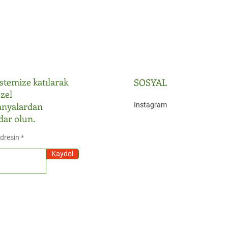
istemize katılarak
SOSYAL
zel
nyalardan
Instagram
dar olun.
Adresin
Kaydol