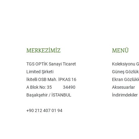
MERKEZİMİZ
MENÜ
TGS OPTİK Sanayi Ticaret
Koleksiyonu 
Limited Şirketi
Güneş Gözlükl
​İkitelli OSB Mah. İPKAS 16
Ekran Gözlükl
A Blok No: 35 ​34490
Aksesuarlar
Başakşehir / İSTANBUL
İndirimdekiler
+90 212 407 01 94