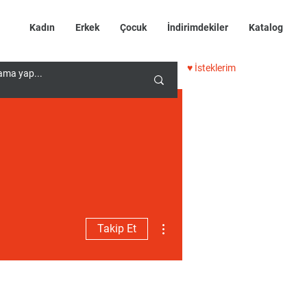
Kadın
Erkek
Çocuk
İndirimdekiler
Katalog
♥ İsteklerim
Diğer Eylemler
Takip Et