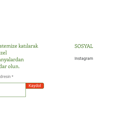
istemize katılarak
SOSYAL
zel
nyalardan
Instagram
dar olun.
Adresin
Kaydol