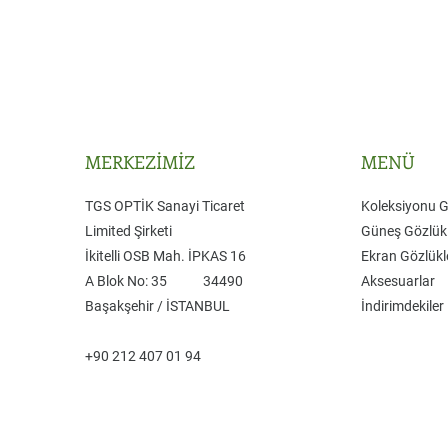
MERKEZİMİZ
MENÜ
TGS OPTİK Sanayi Ticaret
Koleksiyonu 
Limited Şirketi
Güneş Gözlükl
​İkitelli OSB Mah. İPKAS 16
Ekran Gözlükl
A Blok No: 35 ​34490
Aksesuarlar
Başakşehir / İSTANBUL
İndirimdekiler
+90 212 407 01 94