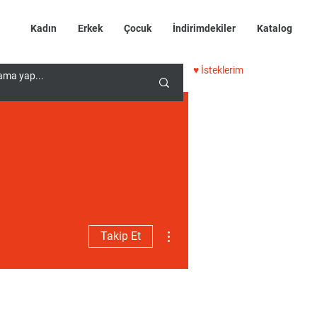
Kadın
Erkek
Çocuk
İndirimdekiler
Katalog
♥ İsteklerim
Diğer Eylemler
Takip Et