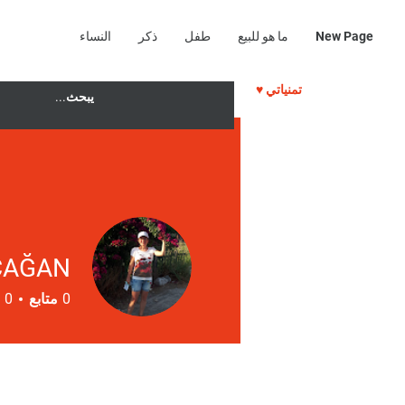
New Page
ما هو للبيع
طفل
ذكر
النساء
♥ تمنياتي
ÇAĞAN
0
متابع
0