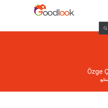
Özge 
متابع