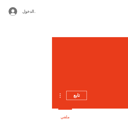
تسجيل الدخول
خصم 25٪ على جميع النظارات مع
كود GOODLOOK25!
مزيد من الإجراءات
تابع
ملفي