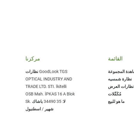
القائمة
مركزنا
هدة المجموعة
نظارات GoodLook TGS
نظارة شمسيه
OPTICAL INDUSTRY AND
نظارات العرض
TRADE LTD. STI. ​İkitelli
مُكَمِّلات
OSB Mah. İPKAS 16 A Blok
ما هو للبيع
Sk. لا: 35 ​34490 باشاك
شهير / اسطنبول